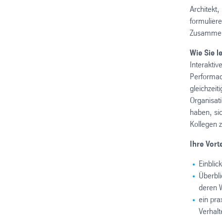
Architekt,
formuliere
Zusammena
Wie Sie l
Interaktiv
Performac
gleichzeit
Organisat
haben, sic
Kollegen z
Ihre Vorte
Einblic
Überbli
deren 
ein pra
Verhalt