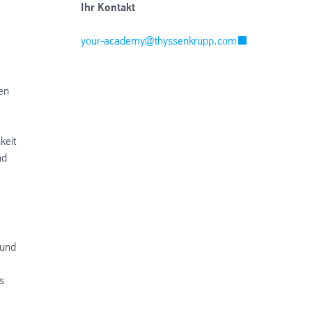
Ihr Kontakt
your-academy@thyssenkrupp.com
en
keit
nd
 und
s