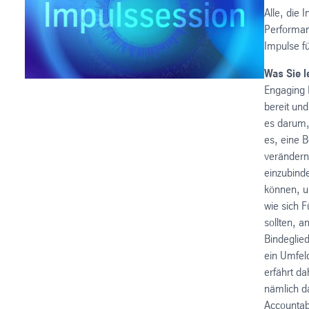
Alle, die 
Performan
Impulse f
Was Sie l
Engaging P
bereit und
es darum, 
es, eine B
verändern
einzubind
können, un
wie sich 
sollten, a
Bindeglied
ein Umfel
erfährt da
nämlich d
Accountab