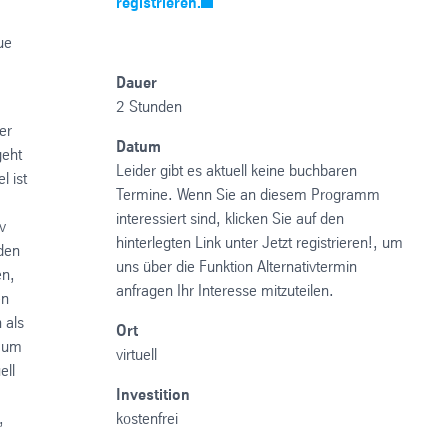
registrieren.
ue
Dauer
2 Stunden
er
Datum
geht
Leider gibt es aktuell keine buchbaren
l ist
Termine. Wenn Sie an diesem Programm
interessiert sind, klicken Sie auf den
v
hinterlegten Link unter Jetzt registrieren!, um
den
uns über die Funktion Alternativtermin
en,
anfragen Ihr Interesse mitzuteilen.
en
 als
Ort
, um
virtuell
ell
Investition
,
kostenfrei