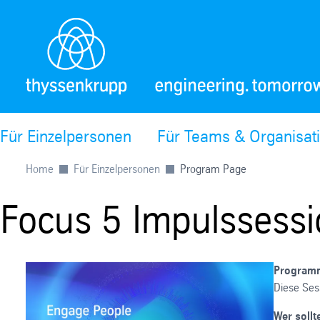
Für Einzelpersonen
Für Teams & Organisat
Home
Für Einzelpersonen
Program Page
Focus 5 Impulssessi
Program
Diese Sess
Wer sollt