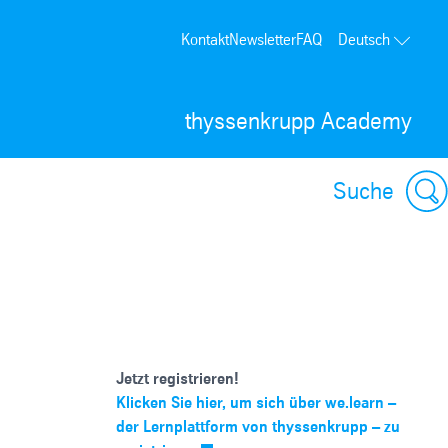
Kontakt
Newsletter
FAQ
Deutsch
thyssenkrupp Academy
Suche
Jetzt registrieren!
Klicken Sie hier, um sich über we.learn –
der Lernplattform von thyssenkrupp – zu