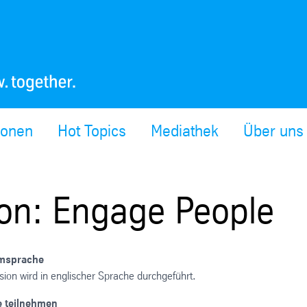
ionen
Hot Topics
Mediathek
Über uns
on: Engage People
msprache
ion wird in englischer Sprache durchgeführt.
e teilnehmen