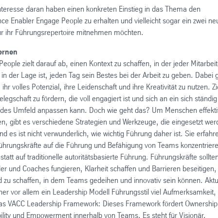
Interesse daran haben einen konkreten Einstieg in das Thema den
ce Enabler Engage People zu erhalten und vielleicht sogar ein zwei ne
ür ihr Führungsrepertoire mitnehmen möchten.
ernen
eople zielt darauf ab, einen Kontext zu schaffen, in der jeder Mitarbeit
 in der Lage ist, jeden Tag sein Bestes bei der Arbeit zu geben. Dabei 
ihr volles Potenzial, ihre Leidenschaft und ihre Kreativität zu nutzen. Zie
elegschaft zu fördern, die voll engagiert ist und sich an ein sich ständig
des Umfeld anpassen kann. Doch wie geht das? Um Menschen effekti
en, gibt es verschiedene Strategien und Werkzeuge, die eingesetzt wer
d es ist nicht verwunderlich, wie wichtig Führung daher ist. Sie erfahr
Führungskräfte auf die Führung und Befähigung von Teams konzentrier
nstatt auf traditionelle autoritätsbasierte Führung. Führungskräfte sollten
er und Coaches fungieren, Klarheit schaffen und Barrieren beseitigen
d zu schaffen, in dem Teams gedeihen und innovativ sein können. Aktu
her vor allem ein Leadership Modell Führungsstil viel Aufmerksamkeit,
as VACC Leadership Framework: Dieses Framework fördert Ownership
ility und Empowerment innerhalb von Teams. Es steht für Visionär,